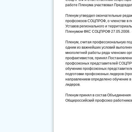
работе Пленума участвовал Председа
Пленум утвердил окончательные реда
профсоюзов СОЦПРОФ, о членстве в 
Уставов регионального и территориал
Пленумом ФКС СОЦПРОФ 27.05.2008.
Пленум, считая профессиональную под
одним из важнейших условий выполне
многолетней работы ряда членских о
профактивистов, принял Постановлен
профсоюзных представителей СОЦПР
обучению профсоюзных представителе
подготовки профсоюзных лидеров (пр
направлением определено обучение в
лидеров.
Пленум принял в состав Объединения
Общероссийский профсоюз работников