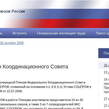
оюзов России
ть
Вступить
Генеральная инспекция труда
Пресс-ц
26 октября 2008
Пл
 Координационного Совета
26 
13 
14 
л очередной Пленум Федерального Координационного Совета
про
РОФ, созванный на основании п.п. 6.9, 6.11 Устава СОЦПРОФ и
Пр
от 22.07.2008.
пр
27 
ОФ в работе Пленума участвовали представители 24 из 30
сиональных союзов, а также 5 из 7 сопредседателей ФКС
27 
ФКС СОЦПРОФ, что составило 41 решающий голос из 49. В