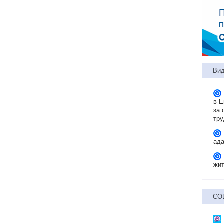
Вид
в 
за 
тр
ад
жит
СО