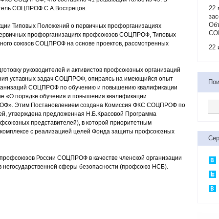
22 
тель СОЦПРОФ С.А.Вострецов.
зас
Об
кции Типовых Положений о первичных профорганизациях
СО
первичных профорганизациях профсоюзов СОЦПРОФ, Типовых
ьного союзов СОЦПРОФ на основе проектов, рассмотренных
22 
готовку руководителей и активистов профсоюзных организаций
ния уставных задач СОЦПРОФ, опираясь на имеющийся опыт
Пои
рганизаций СОЦПРОФ по обучению и повышению квалификации
ие «О порядке обучения и повышения квалификации
ОФ». Этим Постановлением создана Комиссия ФКС СОЦПРОФ по
й, утверждена предложенная Н.Б.Красовой Программа
офсоюзных представителей), в которой приоритетным
 комплексе с реализацией целей Фонда защиты профсоюзных
Сер
 профсоюзов России СОЦПРОФ в качестве членской организации
 негосударственной сферы безопасности (профсоюз НСБ).