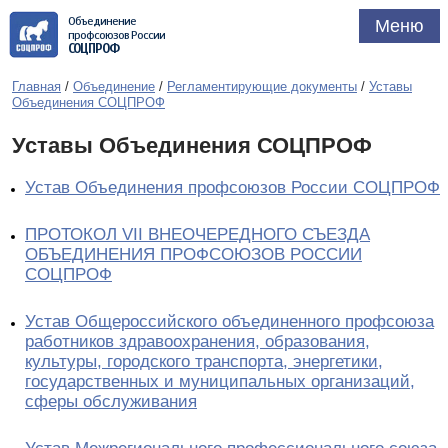
Объединение
Меню
профсоюзов России
СОЦПРОФ
Главная
/
Объединение
/
Регламентирующие документы
/
Уставы
Объединения СОЦПРОФ
Уставы Объединения СОЦПРОФ
Устав Объединения профсоюзов России СОЦПРОФ
ПРОТОКОЛ VII ВНЕОЧЕРЕДНОГО СЪЕЗДА
ОБЪЕДИНЕНИЯ ПРОФСОЮЗОВ РОССИИ
СОЦПРОФ
Устав Общероссийского объединенного профсоюза
работников здравоохранения, образования,
культуры, городского транспорта, энергетики,
государственных и муниципальных организаций,
сферы обслуживания