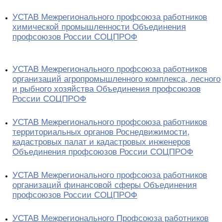
УСТАВ Межрегионального профсоюза работников
химической промышленности Объединения
профсоюзов России СОЦПРОФ
УСТАВ Межрегионального профсоюза работников
организаций агропромышленного комплекса, лесного
и рыбного хозяйства Объединения профсоюзов
России СОЦПРОФ
УСТАВ Межрегионального профсоюза работников
территориальных органов Роснедвижимости,
кадастровых палат и кадастровых инженеров
Объединения профсоюзов России СОЦПРОФ
УСТАВ Межрегионального профсоюза работников
организаций финансовой сферы Объединения
профсоюзов России СОЦПРОФ
УСТАВ Межрегионального Профсоюза работников