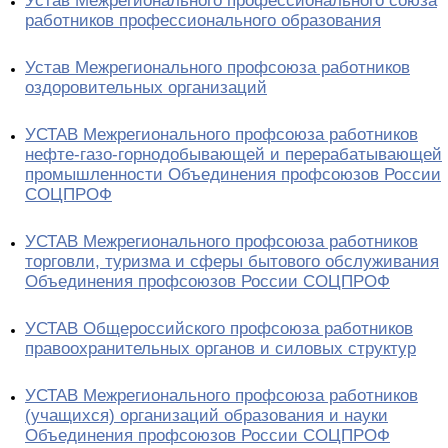
Устав Межрегионального профессионального союза
работников профессионального образования
Устав Межрегионального профсоюза работников
оздоровительных организаций
УСТАВ Межрегионального профсоюза работников
нефте-газо-горнодобывающей и перерабатывающей
промышленности Объединения профсоюзов России
СОЦПРОФ
УСТАВ Межрегионального профсоюза работников
торговли, туризма и сферы бытового обслуживания
Объединения профсоюзов России СОЦПРОФ
УСТАВ Общероссийского профсоюза работников
правоохранительных органов и силовых структур
УСТАВ Межрегионального профсоюза работников
(учащихся) организаций образования и науки
Объединения профсоюзов России СОЦПРОФ