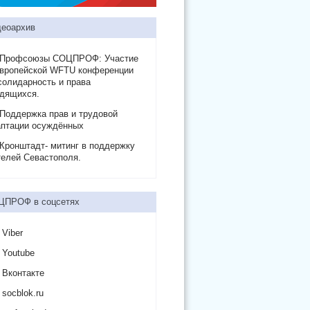
еоархив
Профсоюзы СОЦПРОФ: Участие
Европейской WFTU конференции
солидарность и права
удящихся.
Поддержка прав и трудовой
аптации осуждённых
Кронштадт- митинг в поддержку
елей Севастополя.
ЦПРОФ в соцсетях
Viber
Youtube
Вконтакте
socblok.ru