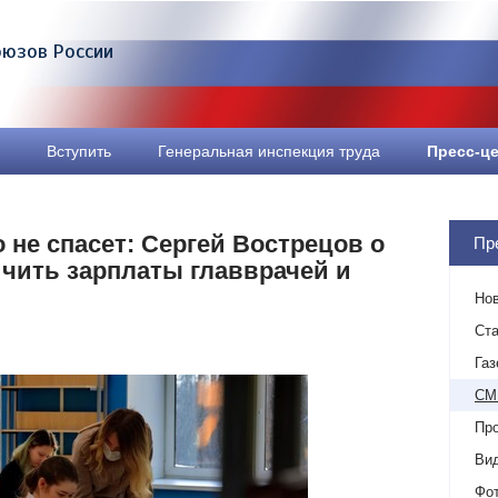
оюзов России
Вступить
Генеральная инспекция труда
Пресс-ц
о не спасет: Сергей Вострецов о
Пр
чить зарплаты главврачей и
Но
Ста
Газ
СМ
Пр
Ви
Фо