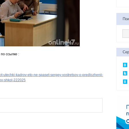
Пои
Сер
по ссылке :
/ot-utechki-kadrov-eto-ne-spaset-sergey-vostretsov-o-predlozhenii-
orov-shkol-222025