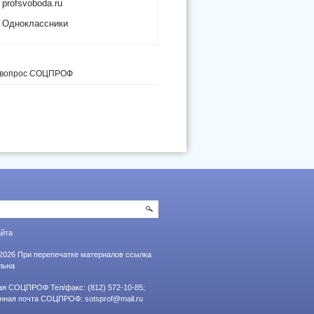
profsvoboda.ru
Одноклассники
 вопрос СОЦПРОФ
айта
2026 При перепечатке материалов ссылка
льна
я СОЦПРОФ Тел/факс: (812) 572-10-85;
онная почта СОЦПРОФ:
sotsprof@mail.ru