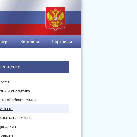
ентр
Контакты
Партнеры
есс-центр
вости
тьи и аналитика
ета «Рабочая сила»
И о нас
офсоюзная жизнь
деоархив
тоархив