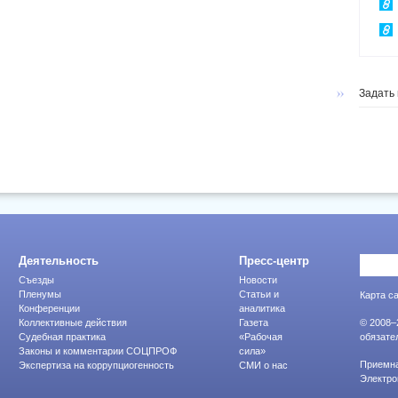
Задать
Деятельность
Пресс-центр
Съезды
Новости
Пленумы
Статьи и
Карта с
Конференции
аналитика
Коллективные действия
Газета
© 2008–
Судебная практика
«Рабочая
обязате
Законы и комментарии СОЦПРОФ
сила»
Приемна
Экспертиза на коррупциогенность
СМИ о нас
Электр