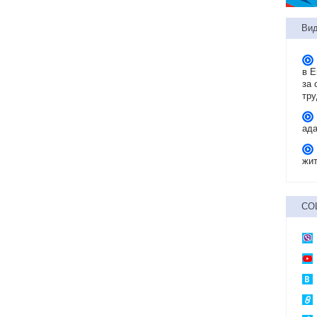
Вид
в 
за 
тр
ад
жит
СО