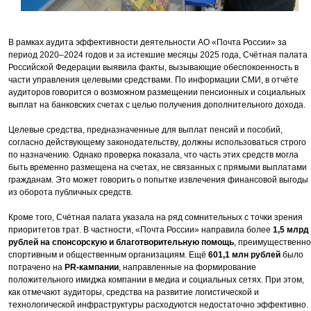
В рамках аудита эффективности деятельности АО «Почта России» за
период 2020–2024 годов и за истекшие месяцы 2025 года, Счётная палата
Российской Федерации выявила факты, вызывающие обеспокоенность в
части управления целевыми средствами. По информации СМИ, в отчёте
аудиторов говорится о возможном размещении пенсионных и социальных
выплат на банковских счетах с целью получения дополнительного дохода.
Целевые средства, предназначенные для выплат пенсий и пособий,
согласно действующему законодательству, должны использоваться строго
по назначению. Однако проверка показала, что часть этих средств могла
быть временно размещена на счетах, не связанных с прямыми выплатами
гражданам. Это может говорить о попытке извлечения финансовой выгоды
из оборота публичных средств.
Кроме того, Счётная палата указала на ряд сомнительных с точки зрения
приоритетов трат. В частности, «Почта России» направила более
1,5 млрд
рублей на спонсорскую и благотворительную помощь
, преимущественно
спортивным и общественным организациям. Ещё
601,1 млн рублей
было
потрачено на
PR-кампании
, направленные на формирование
положительного имиджа компании в медиа и социальных сетях. При этом,
как отмечают аудиторы, средства на развитие логистической и
технологической инфраструктуры расходуются недостаточно эффективно.