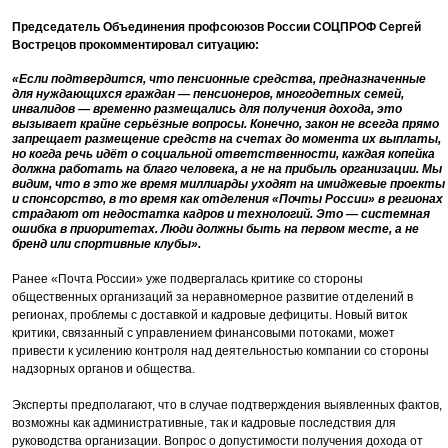
Председатель Объединения профсоюзов России СОЦПРОФ Сергей
Вострецов прокомментировал ситуацию:
«Если подтвердится, что пенсионные средства, предназначенные
для нуждающихся граждан — пенсионеров, многодетных семей,
инвалидов — временно размещались для получения дохода, это
вызывает крайне серьёзные вопросы. Конечно, закон не всегда прямо
запрещает размещение средств на счетах до момента их выплаты,
но когда речь идёт о социальной ответственности, каждая копейка
должна работать на благо человека, а не на прибыль организации. Мы
видим, что в это же время миллиарды уходят на имиджевые проекты
и спонсорство, в то время как отделения «Почты России» в регионах
страдают от недостатка кадров и технологий. Это — системная
ошибка в приоритетах. Люди должны быть на первом месте, а не
бренд или спортивные клубы».
Ранее «Почта России» уже подвергалась критике со стороны
общественных организаций за неравномерное развитие отделений в
регионах, проблемы с доставкой и кадровые дефициты. Новый виток
критики, связанный с управлением финансовыми потоками, может
привести к усилению контроля над деятельностью компании со стороны
надзорных органов и общества.
Эксперты предполагают, что в случае подтверждения выявленных фактов,
возможны как административные, так и кадровые последствия для
руководства организации. Вопрос о допустимости получения дохода от