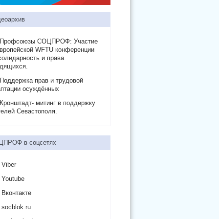
еоархив
Профсоюзы СОЦПРОФ: Участие
Европейской WFTU конференции
солидарность и права
удящихся.
Поддержка прав и трудовой
аптации осуждённых
Кронштадт- митинг в поддержку
елей Севастополя.
ЦПРОФ в соцсетях
Viber
Youtube
Вконтакте
socblok.ru