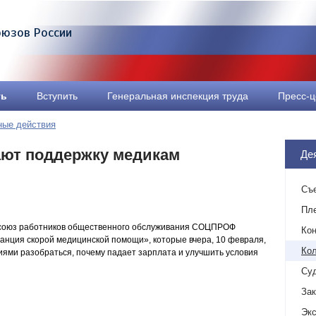
оюзов России
ть
Вступить
Генеральная инспекция труда
Пресс-ц
ные действия
ют поддержку медикам
Де
Съ
Пл
оюз работников общественного обслуживания СОЦПРОФ
Ко
нция скорой медицинской помощи», которые вчера, 10 февраля,
Кол
иями разобраться, почему падает зарплата и улучшить условия
Суд
За
Экс