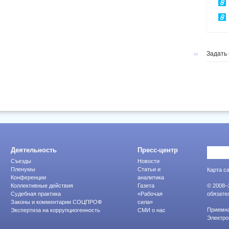
Задать
Деятельность
Пресс-центр
Съезды
Новости
Пленумы
Статьи и
Карта с
Конференции
аналитика
Коллективные действия
Газета
© 2008–
Судебная практика
«Рабочая
обязате
Законы и комментарии СОЦПРОФ
сила»
Приемна
Экспертиза на коррупциогенность
СМИ о нас
Электр