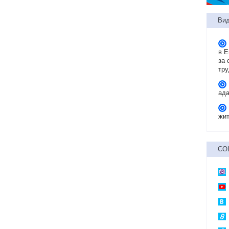
Вид
в 
за 
тр
ад
жит
СО