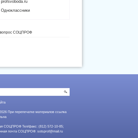
profsvoboda.ru
Одноклассники
 вопрос СОЦПРОФ
айта
2026 При перепечатке материалов ссылка
льна
я СОЦПРОФ Тел/факс: (812) 572-10-85;
онная почта СОЦПРОФ:
sotsprof@mail.ru