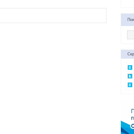
Пои
Сер