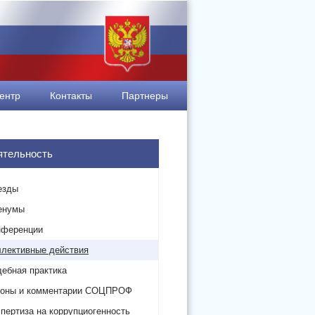
ентр
Контакты
Партнеры
ятельность
езды
енумы
нференции
лективные действия
ебная практика
коны и комментарии СОЦПРОФ
пертиза на коррупциогенность